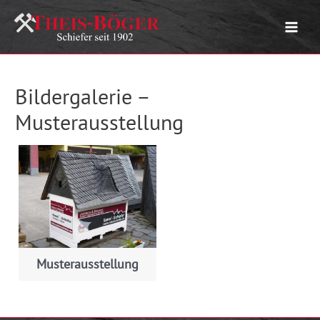
Zum
Inhalt
Main
springen
Menu
Bildergalerie –
Musterausstellung
Musterausstellung