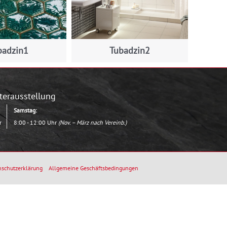
badzin1
Tubadzin2
terausstellung
Samstag:
r
8:00 - 12:00 Uhr
(Nov. – März nach Vereinb.)
schutzerklärung
Allgemeine Geschäftsbedingungen